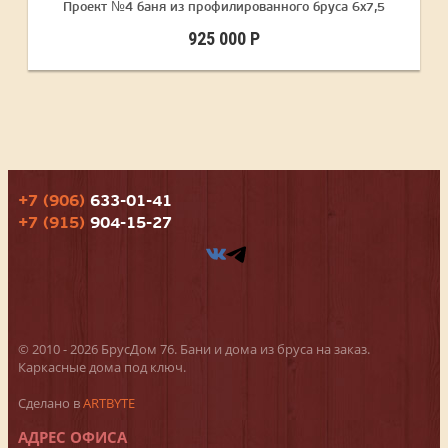
Проект №4 баня из профилированного бруса 6х7,5
925 000 Р
+7 (906)
633-01-41
+7 (915)
904-15-27
© 2010 - 2026 БрусДом 76. Бани и дома из бруса на заказ.
Каркасные дома под ключ.
Сделано в
ARTBYTE
АДРЕС ОФИСА